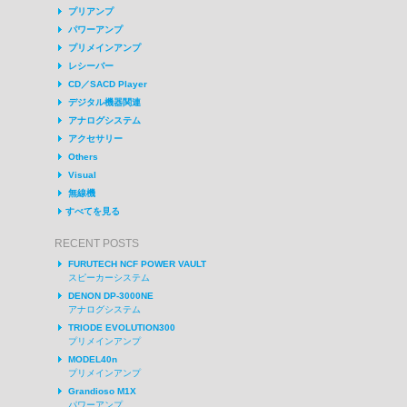
プリアンプ
パワーアンプ
プリメインアンプ
レシーバー
CD／SACD Player
デジタル機器関連
アナログシステム
アクセサリー
Others
Visual
無線機
すべてを見る
RECENT POSTS
FURUTECH NCF POWER VAULT
スピーカーシステム
DENON DP-3000NE
アナログシステム
TRIODE EVOLUTION300
プリメインアンプ
MODEL40n
プリメインアンプ
Grandioso M1X
パワーアンプ