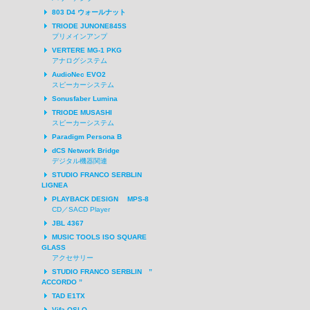
803 D4 ウォールナット
TRIODE JUNONE845S
プリメインアンプ
VERTERE MG-1 PKG
アナログシステム
AudioNec EVO2
スピーカーシステム
Sonusfaber Lumina
TRIODE MUSASHI
スピーカーシステム
Paradigm Persona B
dCS Network Bridge
デジタル機器関連
STUDIO FRANCO SERBLIN
LIGNEA
PLAYBACK DESIGN MPS-8
CD／SACD Player
JBL 4367
MUSIC TOOLS ISO SQUARE
GLASS
アクセサリー
STUDIO FRANCO SERBLIN ”
ACCORDO ”
TAD E1TX
Vifa OSLO