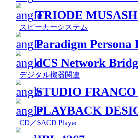
TRIODE MUSASH
スピーカーシステム
Paradigm Persona 
dCS Network Bridg
デジタル機器関連
STUDIO FRANCO
PLAYBACK DES
CD／SACD Player